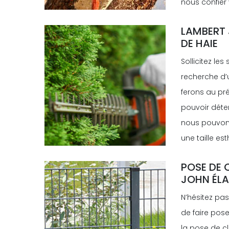
nous confier 
LAMBERT 
DE HAIE
Sollicitez le
recherche d’u
ferons au pré
pouvoir déter
nous pouvons 
une taille es
POSE DE 
JOHN ÉL
N’hésitez pa
de faire pose
la pose de cl