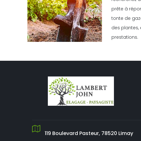
prête à répo
tonte de gazo
des plantes,
prestations.
119 Boulevard Pasteur, 78520 Limay