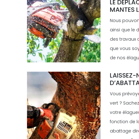
LE DÉPLA
MANTES L
Nous pouvons 
ainsi que le 
des travaux d
que vous soye
de nos élague
LAISSEZ-
D’ABATTA
Vous prévoye
vert ? Sache
votre élagueu
fonction de l
abattage dir