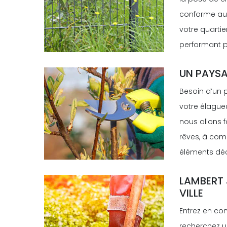
conforme aux
votre quartie
performant p
UN PAYSA
Besoin d’un p
votre élagueu
nous allons f
rêves, à comm
éléments déco
LAMBERT 
VILLE
Entrez en co
recherchez un