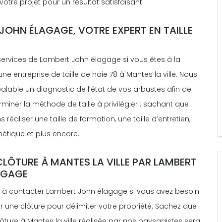
votre projet pour un résultat satisfaisant.
JOHN ÉLAGAGE, VOTRE EXPERT EN TAILLE
s services de Lambert John élagage si vous êtes à la
ne entreprise de taille de haie 78 à Mantes la ville. Nous
alable un diagnostic de l’état de vos arbustes afin de
miner la méthode de taille à privilégier ; sachant que
réaliser une taille de formation, une taille d’entretien,
thétique et plus encore.
CLÔTURE À MANTES LA VILLE PAR LAMBERT
AGAGE
s à contacter Lambert John élagage si vous avez besoin
r une clôture pour délimiter votre propriété. Sachez que
ôture à Mantes la ville réalisée par nos paysagistes sera