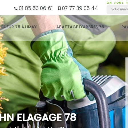
ON VOUS R
01 85 53 06 61
07 77 39 05 44
AGUEUR 78 À LIMAY
ABATTAGE D’ARBRES 78
PA
HN ELAGAGE 78