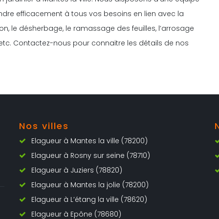
ndre efficacement à tous vos besoins en lien avec la
n, le désherbage, le ramassage des feuilles, l’arrosage
 etc. Contactez-nous pour connaitre les détails de nos
Nos villes
Elagueur à Mantes la ville (78200)
Elagueur à Rosny sur seine (78710)
Elagueur à Juziers (78820)
Elagueur à Mantes la jolie (78200)
Elagueur à L’étang la ville (78620)
Elagueur à Epône (78680)